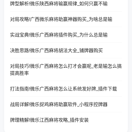
牌型解析!微乐陕西麻将输赢规律_如何只赢不输
对局攻略!广西微乐麻将助赢神器购买_为啥总是输
实战宝典!微乐广西麻将插件购买_为什么总是输
决胜思路!微乐广西麻将胡法大全_铺牌器购买
对局技巧!微乐广西麻将怎么打才会赢呢_老是输怎么搞
提高胜率
打法指南!微乐广西麻将怎么让系统发好牌_插件下载
战局详解!微乐捉鸡麻将助赢软件_小程序控牌器
牌理精解!微乐江西麻将攻略_插件安装