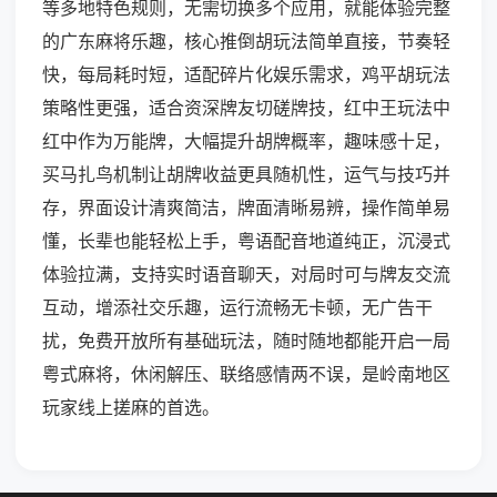
等多地特色规则，无需切换多个应用，就能体验完整
的广东麻将乐趣，核心推倒胡玩法简单直接，节奏轻
快，每局耗时短，适配碎片化娱乐需求，鸡平胡玩法
策略性更强，适合资深牌友切磋牌技，红中王玩法中
红中作为万能牌，大幅提升胡牌概率，趣味感十足，
买马扎鸟机制让胡牌收益更具随机性，运气与技巧并
存，界面设计清爽简洁，牌面清晰易辨，操作简单易
懂，长辈也能轻松上手，粤语配音地道纯正，沉浸式
体验拉满，支持实时语音聊天，对局时可与牌友交流
互动，增添社交乐趣，运行流畅无卡顿，无广告干
扰，免费开放所有基础玩法，随时随地都能开启一局
粤式麻将，休闲解压、联络感情两不误，是岭南地区
玩家线上搓麻的首选。