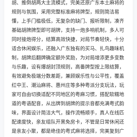
胡、推倒胡两大主流模式，完美还原广东本土麻将的
规则与氛围，采用完整标准麻将牌型，规则简洁易
懂，上手门槛极低，无复杂的缺门、报听限制，凑齐
基础胡牌牌型即可胡牌，支持一炮多响机制，多人可
同时接炮得分，结算高效快捷，对局节奏轻快，十分
适合休闲娱乐，还融入广东独有的买马、扎鸟趣味机
制，胡牌后翻牌确定额外奖励，为对局增添更多变数
与乐趣，设有爆胡封顶规则，高番牌型按上限结算，
有效避免极端分数差距，兼顾娱乐性与公平性，覆盖
红中王、潮汕麻将、惠州庄等多种粤派分支玩法，玩
家可自由切换适配不同地区的粤麻习惯，搭配软糯地
道的粤语配音，从出牌到胡牌的提示音都充满粤式韵
味，界面设计简洁大气，操作流畅顺手，真人在线匹
配速度快，亲友组队开黑免房卡，不管是日常休闲还
是亲友小聚，都是绝佳的粤式麻将选择，完美复刻广