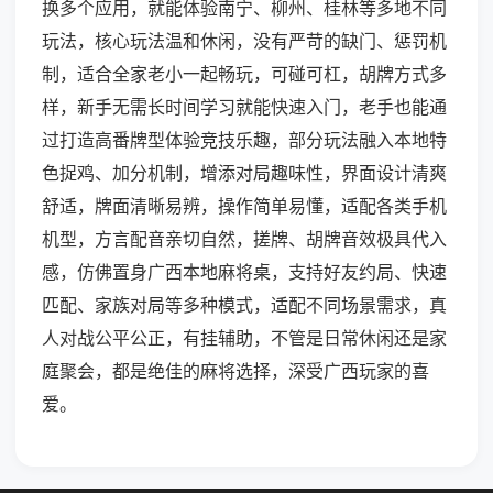
换多个应用，就能体验南宁、柳州、桂林等多地不同
玩法，核心玩法温和休闲，没有严苛的缺门、惩罚机
制，适合全家老小一起畅玩，可碰可杠，胡牌方式多
样，新手无需长时间学习就能快速入门，老手也能通
过打造高番牌型体验竞技乐趣，部分玩法融入本地特
色捉鸡、加分机制，增添对局趣味性，界面设计清爽
舒适，牌面清晰易辨，操作简单易懂，适配各类手机
机型，方言配音亲切自然，搓牌、胡牌音效极具代入
感，仿佛置身广西本地麻将桌，支持好友约局、快速
匹配、家族对局等多种模式，适配不同场景需求，真
人对战公平公正，有挂辅助，不管是日常休闲还是家
庭聚会，都是绝佳的麻将选择，深受广西玩家的喜
爱。