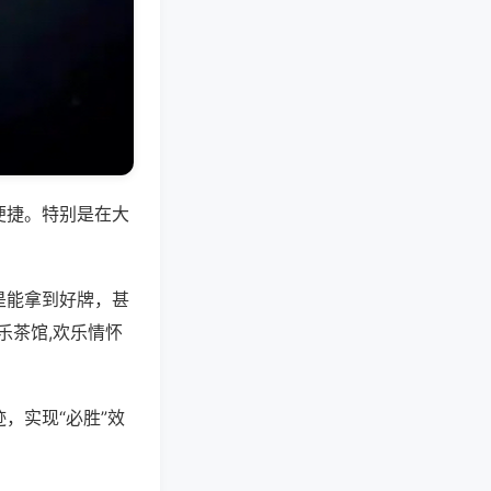
便捷。特别是在大
是能拿到好牌，甚
乐茶馆,欢乐情怀
，实现“必胜”效
。