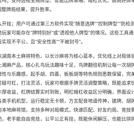
挂吗；支持透视全局牌型、智能出牌策略、暗杠优化、提高好牌
调整牌局结果，提升胜率。
开挂；用户可通过第三方软件实现“随意选牌”“控制牌型”“防检
玩家可能存在“牌特别好”或“透视他人牌型”的情况。这些工具
实现不平公，且“安全性高”“不被封号”。
焦湖南本土麻将特色，以长沙麻将为核心蓝本，优化线上对局体
上湘麻产品，核心扎鸟玩法趣味十足，鸟牌翻倍机制让每一次胡
激性与乐趣感，起手胡、四喜、板板胡等特色规则悉数保留，完
可碰可杠，打法灵活，玩家可根据手牌灵活调整策略，既能追求
丰厚收益，杠牌结算实时到账，明杠暗杠收益区分明确，界面设
各类手机机型，运行稳定无卡顿，方言配音地道传神，搓牌、胡
南本地麻将馆，支持多种对局模式，快速匹配、好友约局、竞技
助，老手能自由竞技，公平公正有挂，既能休闲解压，也能比拼
。