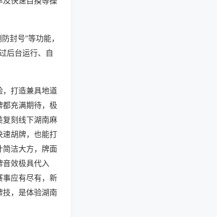
率及快速自摸等操
测防封号”等功能，
通过后台运行、自
验，打造兼具地道
牌都充满期待，极
美复刻线下湖南麻
快速胡牌，也能打
计简洁大方，牌面
牌音效极具代入
赛事应有尽有，新
牌技，是体验湖南