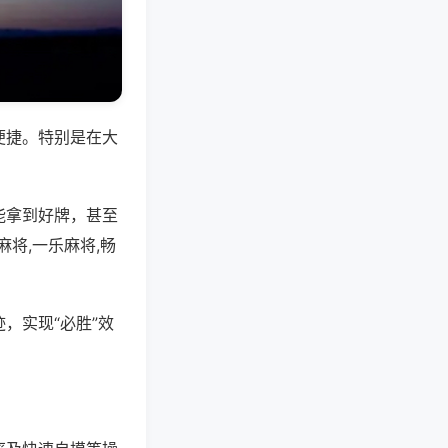
便捷。特别是在大
能拿到好牌，甚至
将,一乐麻将,畅
，实现“必胜”效
。