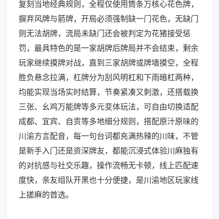
复刻当地经典规则，全程仅使用筒条万核心花色牌，
摒弃风牌与箭牌，开局必须强制缺一门花色，无缺门
则无法胡牌，流局未缺门还会被判定为花猪接受惩
罚，最具特色的是一家胡牌后牌局并不会结束，剩余
玩家继续摸牌对战，直到三家胡牌或牌墙摸空，全程
胜负悬念拉满，杠牌分为刮风明杠和下雨暗杠两种，
均能实现当场实时结算，节奏紧凑又刺激，还搭载换
三张、幺鸡万能牌等多元变体玩法，可自由切换适配
成都、宜宾、自贡等多地细分规则，搭配原汁原味的
川渝方言配音，每一句台词都充满热辣的川味，不管
是新手入门还是资深牌友，都能沉浸式体验川麻独有
的对抗感与社交乐趣，操作流畅无卡顿，线上匹配速
度快，亲友组队开黑也十分便捷，是川渝地区玩家线
上搓麻的首选。