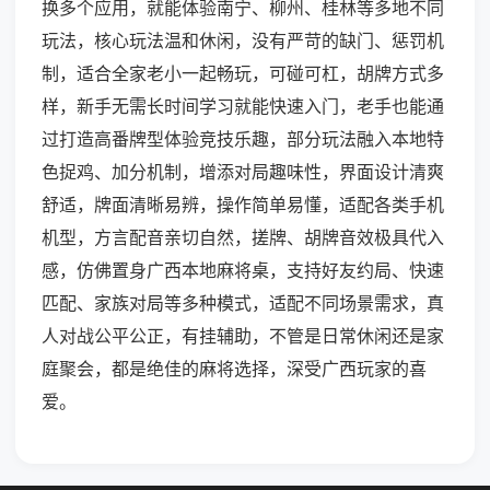
换多个应用，就能体验南宁、柳州、桂林等多地不同
玩法，核心玩法温和休闲，没有严苛的缺门、惩罚机
制，适合全家老小一起畅玩，可碰可杠，胡牌方式多
样，新手无需长时间学习就能快速入门，老手也能通
过打造高番牌型体验竞技乐趣，部分玩法融入本地特
色捉鸡、加分机制，增添对局趣味性，界面设计清爽
舒适，牌面清晰易辨，操作简单易懂，适配各类手机
机型，方言配音亲切自然，搓牌、胡牌音效极具代入
感，仿佛置身广西本地麻将桌，支持好友约局、快速
匹配、家族对局等多种模式，适配不同场景需求，真
人对战公平公正，有挂辅助，不管是日常休闲还是家
庭聚会，都是绝佳的麻将选择，深受广西玩家的喜
爱。