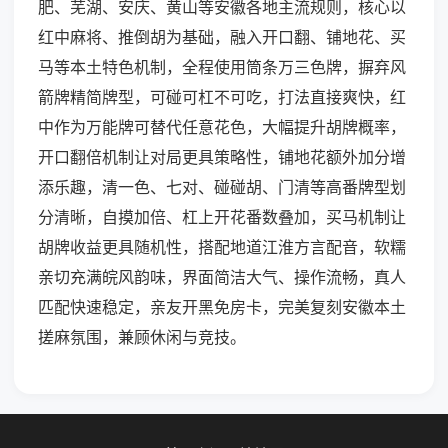
肥、芜湖、安庆、黄山等安徽各地主流规则，核心以
红中麻将、推倒胡为基础，融入开口翻、铺地花、买
马等本土特色机制，全程使用筒条万三色牌，摒弃风
箭牌精简牌型，可碰可杠不可吃，打法直接爽快，红
中作为万能牌可替代任意花色，大幅提升胡牌概率，
开口翻倍机制让对局更具策略性，铺地花额外加分增
添乐趣，清一色、七对、碰碰胡、门清等高番牌型划
分清晰，自摸加倍、杠上开花番数叠加，买马机制让
胡牌收益更具随机性，搭配地道江淮方言配音，软糯
亲切充满皖风韵味，界面简洁大气、操作流畅，真人
匹配快速稳定，亲友开黑免房卡，完美复刻安徽本土
搓麻氛围，兼顾休闲与竞技。