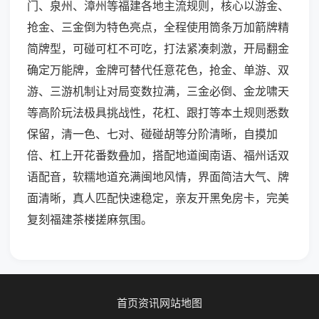
门、泉州、漳州等福建各地主流规则，核心以游金、
抢金、三金倒为特色亮点，全程使用筒条万加箭牌精
简牌型，可碰可杠不可吃，打法紧凑刺激，开局翻金
确定万能牌，金牌可替代任意花色，抢金、单游、双
游、三游机制让对局变数拉满，三金必倒、金龙啸天
等高阶玩法极具挑战性，花杠、跟打等本土规则悉数
保留，清一色、七对、碰碰胡等分阶清晰，自摸加
倍、杠上开花番数叠加，搭配地道闽南语、福州话双
语配音，软糯地道充满闽地风情，界面简洁大气、牌
面清晰，真人匹配快速稳定，亲友开黑免房卡，完美
复刻福建茶楼搓麻氛围。
首页
资讯
网站地图