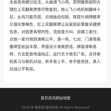
全省各地细分玩法，从曲靖飞小鸡、昆明推倒胡到大
理杠上花翻尾牌等尽数复刻，核心飞小鸡机制趣味十
足，幺鸡万能百搭、点炮独自包赔，既提升胡牌概率
又强化策略性，杠上花翻尾牌让玩家提前掌握关键牌
信息，对局更具预判性，流局查大叫、自摸三家付、
点炮一家付规则清晰公平，清一色、七对、门清等高
番牌型收益丰厚，界面设计清爽舒适，牌面清晰易
辨，方言配音地道纯正，运行无卡顿无广告，支持单
机练习与联机对战，新手易上手、老手能竞技，真人
对战公平有挂。
首页
资讯
网站地图
2026 © 推序网 版权所有 All Rights Reserved