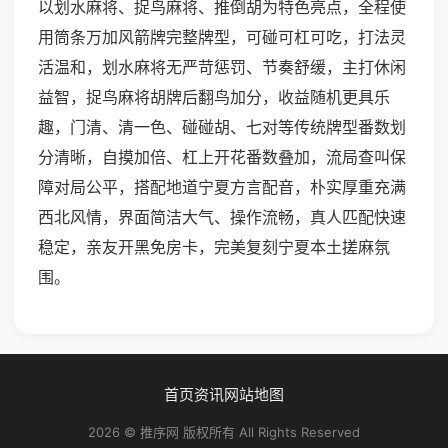
以划水麻将、捉鸟麻将、推倒胡为特色亮点，全程使
用筒条万加风箭牌完整牌型，可碰可杠可吃，打法灵
活温和，划水麻将无严苛惩罚、节奏舒缓，主打休闲
益智，捉鸟麻将胡牌后翻鸟加分，收益随机更具乐
趣，门清、清一色、碰碰胡、七对等传统牌型番数划
分清晰，自摸加倍、杠上开花番数叠加，流局查叫保
障对局公平，搭配地道宁夏方言配音，朴实厚重充满
西北风情，界面简洁大气、操作流畅，真人匹配快速
稳定，亲友开黑免房卡，完美复刻宁夏本土搓麻氛
围。
首页
资讯
网站地图
2026 © 推序网 版权所有 All Rights Reserved