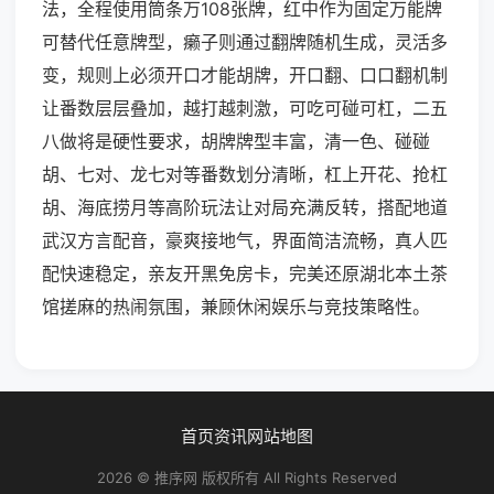
法，全程使用筒条万108张牌，红中作为固定万能牌
可替代任意牌型，癞子则通过翻牌随机生成，灵活多
变，规则上必须开口才能胡牌，开口翻、口口翻机制
让番数层层叠加，越打越刺激，可吃可碰可杠，二五
八做将是硬性要求，胡牌牌型丰富，清一色、碰碰
胡、七对、龙七对等番数划分清晰，杠上开花、抢杠
胡、海底捞月等高阶玩法让对局充满反转，搭配地道
武汉方言配音，豪爽接地气，界面简洁流畅，真人匹
配快速稳定，亲友开黑免房卡，完美还原湖北本土茶
馆搓麻的热闹氛围，兼顾休闲娱乐与竞技策略性。
首页
资讯
网站地图
2026 © 推序网 版权所有 All Rights Reserved