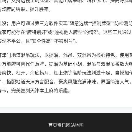
挂吗；支持透视全局牌型、智能出牌策略、暗杠优化、提高好牌
调整牌局结果，提升胜率。
没；用户可通过第三方软件实现“随意选牌”“控制牌型”“防检测
家可能存在“牌特别好”或“透视他人牌型”的情况。这些工具通
现不平公，且“安全性高”“不被封号”。
打津门地道混吊玩法，以提溜、混吊、双混吊为核心特色，使用
为万能牌可替代任意牌，提溜为基础小胡，混吊与双混吊番数大
接爽快，杠开、海底捞月、杠上炮等高阶玩法刺激十足，自摸加
了，搭配地道天津方言配音，豪爽风趣充满津味，界面简洁大气
房卡，完美复刻天津本土麻将乐趣。
首页
资讯
网站地图