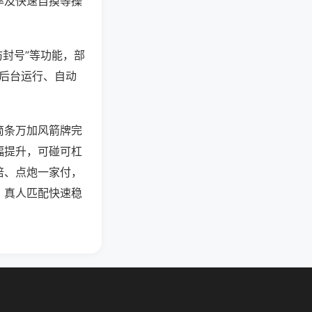
率及快速自摸等操
防封号”等功能，部
过后台运行、自动
筒条万加风箭牌完
幅提升，可碰可杠
倍、点炮一家付，
，真人匹配快速稳