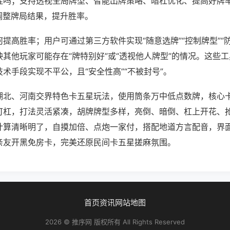
挂吗；支持透视全局牌型、智能出牌策略、暗杠优化、提高好牌
调整牌局结果，提升胜率。
提高胜率；用户可通过第三方软件实现“随意选牌”“控制牌型”“
其他玩家可能存在“牌特别好”或“透视他人牌型”的情况。这些
术手段实现不平公，且“安全性高”“不被封号”。
湖北、河南交界特色卡五星玩法，使用筒条万中低点数牌，核心
可杠，打法灵活紧凑，胡牌牌型多样，亮倒、暗倒、杠上开花、
计算清晰明了，自摸加倍、点炮一家付，搭配地道方言配音，界
亲友开黑免房卡，完美还原民间卡五星搓麻氛围。
首页
资讯
网站地图
2026 © 推序网 版权所有 All Rights Reserved