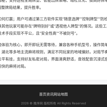
揭秘；支持透视全局牌型、智能出牌策略、暗杠优化、提高好牌
调整牌局结果，提升胜率。
何打赢；用户可通过第三方软件实现“随意选牌”“控制牌型”“防
其他玩家可能存在“牌特别好”或“透视他人牌型”的情况。这些
术手段实现不平公，且“安全性高”“不被封号”。
简体验为核心，即开即玩无需等待，兼容各种手机型号，操作简
、湖北等多地主流麻将规则，满足不同玩家的地域偏好。对局节
公平有挂，支持好友私密对局，界面清爽舒适，音效配音沉浸式
愉快的麻将对局。
首页
资讯
网站地图
2026 © 推序网 版权所有 All Rights Reserved