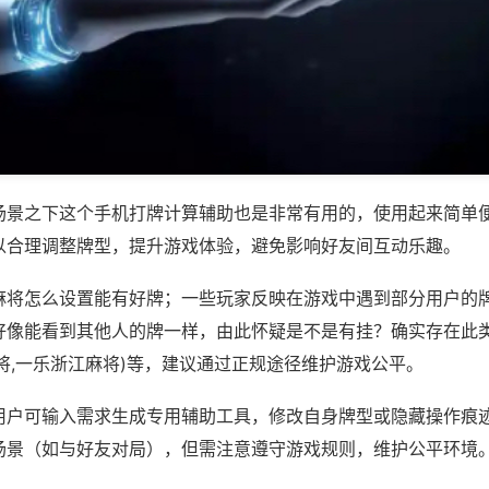
场景之下这个手机打牌计算辅助也是非常有用的，使用起来简单
以合理调整牌型，提升游戏体验，避免影响好友间互动乐趣。
麻将怎么设置能有好牌；一些玩家反映在游戏中遇到部分用户的
好像能看到其他人的牌一样，由此怀疑是不是有挂？确实存在此类
将,一乐浙江麻将)等，建议通过正规途径维护游戏公平。
用户可输入需求生成专用辅助工具，修改自身牌型或隐藏操作痕迹
场景（如与好友对局），但需注意遵守游戏规则，维护公平环境