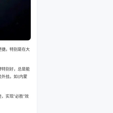
便捷。特别是在大
牌特别好，总是能
外挂。如(内蒙
，实现“必胜”效
。