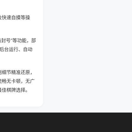
及快速自摸等操
防封号”等功能，部
过后台运行、自动
则细节精准还原，
流畅无卡顿，无广
最佳棋牌选择。