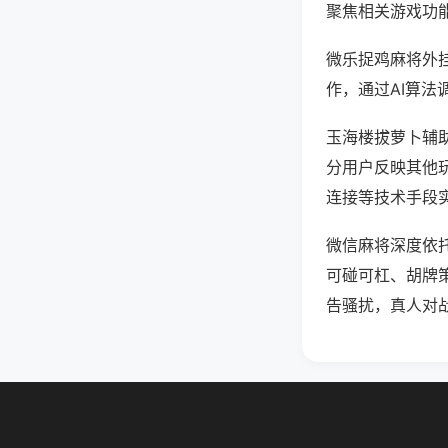
聚焦相关游戏功
微乐捉鸡麻将外
作，通过AI算法
玉海楼拔萝卜辅助
分用户反映其他玩
连接等技术手段实
微信麻将深度依
可碰可杠、胡牌
告骚扰，真人对