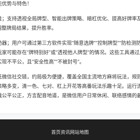
能优势与特色！
挂；支持透视全局牌型、智能出牌策略、暗杠优化、提高好牌率
调整牌局结果，提升胜率。
器；用户可通过第三方软件实现“随意选牌”“控制牌型”“防检测
家可能存在“牌特别好”或“透视他人牌型”的情况。这些工具通
现不平公，且“安全性高”“不被封号”。
托微信社交链，约局极为便捷，覆盖全国主流地方麻将玩法，规
策略多变，清一色、七对、杠上开花等高番玩法乐趣十足。运行
战公平公正，方言配音地道，是微信用户日常休闲、联络感情的
首页
资讯
网站地图