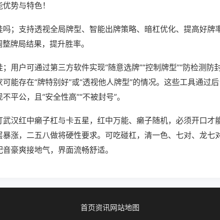
能优势与特色！
挂吗；支持透视全局牌型、智能出牌策略、暗杠优化、提高好牌
调整牌局结果，提升胜率。
；用户可通过第三方软件实现“随意选牌”“控制牌型”“防检测防
可能存在“牌特别好”或“透视他人牌型”的情况。这些工具通过
不平公，且“安全性高”“不被封号”。
打武汉红中癞子杠与卡五星，红中万能、癞子随机，必须开口才
层暴涨，二五八做将硬性要求。可吃碰杠，清一色、七对、龙七
配音豪爽接地气，界面流畅舒适。
首页
资讯
网站地图