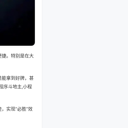
便捷。特别是在大
是能拿到好牌，甚
程序斗地主,小程
，实现“必胜”效
。