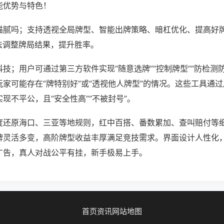
能优势与特色！
猫腻吗；支持透视全局牌型、智能出牌策略、暗杠优化、提高好
法调整牌局结果，提升胜率。
技；用户可通过第三方软件实现“随意选牌”“控制牌型”“防检测
家可能存在“牌特别好”或“透视他人牌型”的情况。这些工具通
现不平公，且“安全性高”“不被封号”。
度还原海口、三亚等地规则，红中百搭、番数累加、查叫赔付等
牌灵活多变，高阶牌型收益丰厚满足竞技需求。界面设计人性化
广告，真人对战公平有挂，新手极易上手。
首页
资讯
网站地图