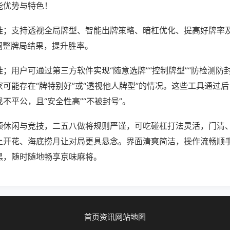
能优势与特色！
挂；支持透视全局牌型、智能出牌策略、暗杠优化、提高好牌率
调整牌局结果，提升胜率。
；用户可通过第三方软件实现“随意选牌”“控制牌型”“防检测防
可能存在“牌特别好”或“透视他人牌型”的情况。这些工具通过
不平公，且“安全性高”“不被封号”。
顾休闲与竞技，二五八做将规则严谨，可吃碰杠打法灵活，门清
上开花、海底捞月让对局更具悬念。界面清爽简洁，操作流畅顺
黑，随时随地畅享京味麻将。
首页
资讯
网站地图