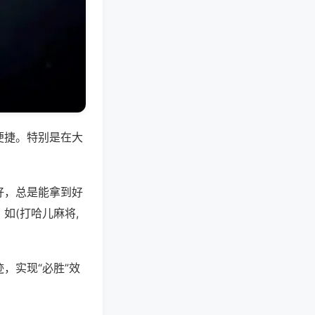
便捷。特别是在大
好，总是能拿到好
如(打哈儿麻将,
，实现“必胜”效
。