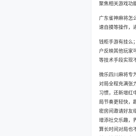
聚焦相关游戏功
广东雀神麻将怎
速自摸等操作，
钱柜手游有挂么；
户反映其他玩家可
等技术手段实现不
微乐四川麻将专
对局全程充满张
习惯，还新增红
局节奏更轻快，
密房间邀请好友
增添社交乐趣，
算长时间对局也