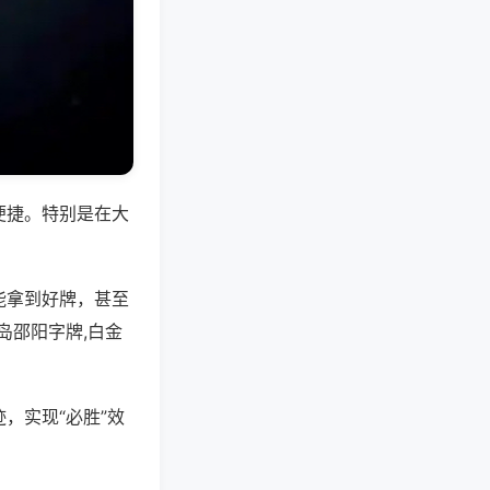
便捷。特别是在大
能拿到好牌，甚至
岛邵阳字牌,白金
，实现“必胜”效
。