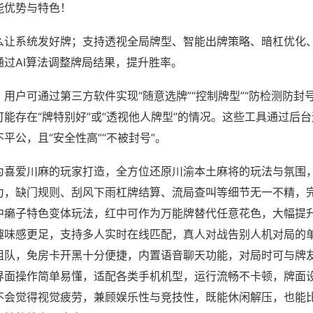
能优势与特色！
么让系统发好牌；支持透视全局牌型、智能出牌策略、暗杠优化
通过AI算法调整牌局结果，提升胜率。
用户可通过第三方软件实现“随意选牌”“控制牌型”“防检测防封
能存在“牌特别好”或“透视他人牌型”的情况。这些工具通过后
平公，且“安全性高”“不被封号”。
为喜爱川麻的玩家打造，全方位还原川渝本土麻将的玩法与氛围
力，缺门规则、刮风下雨杠牌结算、流局查叫等细节无一不精，
中癞子特色变体玩法，红中可作为万能牌替代任意花色，大幅提
趣味感更足，支持多人实时在线匹配，真人对战告别人机对局的
组队，免房卡开黑十分便捷，内置语音聊天功能，对局时可与牌
界面操作简单易懂，适配各类手机机型，运行流畅不卡顿，牌面
不会觉得视觉疲劳，兼顾娱乐性与竞技性，既能休闲解压，也能