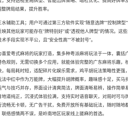
挂；支持透视全局牌型、智能出牌策略、暗杠优化、提高好牌率
调整牌局结果，提升胜率。
水辅助工具；用户可通过第三方软件实现“随意选牌”“控制牌型”
映其他玩家可能存在“牌特别好”或“透视他人牌型”的情况。这
术手段实现不平公，且“安全性高”“不被封号”。
为喜爱粤式麻将的玩家打造，集多种粤派麻将玩法于一体，囊括
特色规则，无需切换多个应用，就能体验完整的广东麻将乐趣，
快，每局耗时短，适配碎片化娱乐需求，鸡平胡玩法策略性更强
玩法中红中作为万能牌，大幅提升胡牌概率，趣味感十足，买马
运气与技巧并存，界面设计清爽简洁，牌面清晰易辨，操作简单
音地道纯正，沉浸式体验拉满，支持实时语音聊天，对局时可与
行流畅无卡顿，无广告干扰，免费开放所有基础玩法，随时随地
、联络感情两不误，是岭南地区玩家线上搓麻的首选。