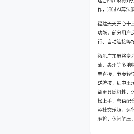
途游四川麻将外
作，通过AI算法
福建天天开心十三
功能，部分用户反
行、自动连接等技
微乐广东麻将专
汕、惠州等多地
单直接，节奏轻
磋牌技，红中王
益更具随机性，
松上手，粤语配
添社交乐趣，运
麻将，休闲解压