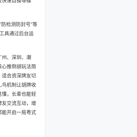
及快速自摸等操
“防检测防封号”等
些工具通过后台运
广州、深圳、潮
核心推倒胡玩法简
，适合资深牌友切
扎鸟机制让胡牌收
易懂，长辈也能轻
牌友交流互动，增
都能开启一局粤式