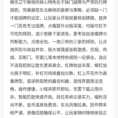
微乐辽宁麻将的核心特色在于缺门胡牌与严苛的行牌
规则，完美展现东北麻将的豪爽与策略，必须缺一门
才能胡牌的设定，让玩家从开局就要规划牌路，放弃
一门花色专注组牌，大幅提升对局深度，可碰可杠不
可吃的规则，减少依赖下家进张，更考验自身摸牌与
判断能力，点炮全包、一炮三响包三家的规则，让点
炮风险与收益并存，极大增强紧张刺激感，穷胡、鸡
胡、买断门、死钢儿等本地特色规则一应俱全，连庄
不连局机制让胜负更具悬念，杠牌收益丰厚，暗杠加
分高于明杠，补杠可持续叠加分数，杠上开花作为高
番牌型，是逆转局势的最佳利器，游戏界面简洁流
畅，操作便捷，小程序即开即玩，无需下载占用内
存，智能匹配快速开局，段位系统记录实力，福利活
动不断，金币道具免费领，东北风情拉满，防作弊系
统严谨，录像回放确保公平，让玩家随时随地体验正