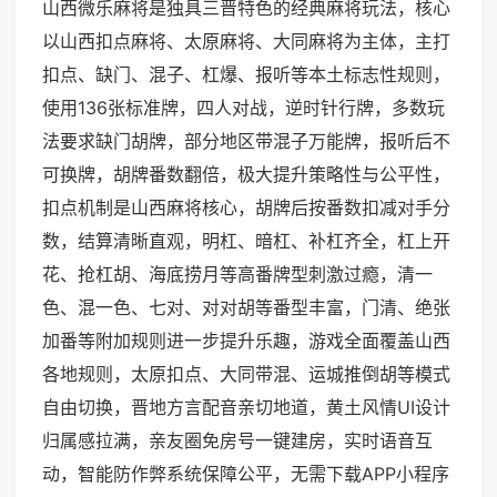
山西微乐麻将是独具三晋特色的经典麻将玩法，核心
以山西扣点麻将、太原麻将、大同麻将为主体，主打
扣点、缺门、混子、杠爆、报听等本土标志性规则，
使用136张标准牌，四人对战，逆时针行牌，多数玩
法要求缺门胡牌，部分地区带混子万能牌，报听后不
可换牌，胡牌番数翻倍，极大提升策略性与公平性，
扣点机制是山西麻将核心，胡牌后按番数扣减对手分
数，结算清晰直观，明杠、暗杠、补杠齐全，杠上开
花、抢杠胡、海底捞月等高番牌型刺激过瘾，清一
色、混一色、七对、对对胡等番型丰富，门清、绝张
加番等附加规则进一步提升乐趣，游戏全面覆盖山西
各地规则，太原扣点、大同带混、运城推倒胡等模式
自由切换，晋地方言配音亲切地道，黄土风情UI设计
归属感拉满，亲友圈免房号一键建房，实时语音互
动，智能防作弊系统保障公平，无需下载APP小程序