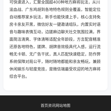
可快速进入，汇聚全国超400种地方麻将玩法，从川
渝血战、广东鸡胡到各地特色规则全覆盖，智能定位
自动推荐家乡玩法，新手也能快速上手，核心支持免
房卡亲友开黑，微信好友一键邀请组队，内置实时语
音与趣味表情互动，边搓麻边聊天社交氛围拉满，界
面简洁清爽、字体清晰适配全年龄段，方言配音精准
还原各地特色，搓牌、胡牌音效极具代入感，运行流
畅无卡顿、无广告干扰，真人匹配快速稳定，防作弊
系统保障对局公平，随时随地都能和亲友畅玩，兼顾
休闲娱乐与轻度竞技，是微信端最受欢迎的地方麻将
综合平台。
首页
资讯
网站地图