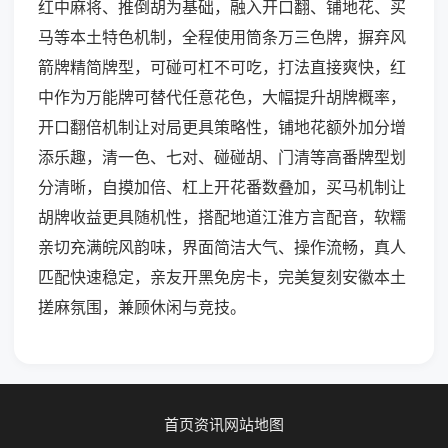
红中麻将、推倒胡为基础，融入开口翻、铺地花、买
马等本土特色机制，全程使用筒条万三色牌，摒弃风
箭牌精简牌型，可碰可杠不可吃，打法直接爽快，红
中作为万能牌可替代任意花色，大幅提升胡牌概率，
开口翻倍机制让对局更具策略性，铺地花额外加分增
添乐趣，清一色、七对、碰碰胡、门清等高番牌型划
分清晰，自摸加倍、杠上开花番数叠加，买马机制让
胡牌收益更具随机性，搭配地道江淮方言配音，软糯
亲切充满皖风韵味，界面简洁大气、操作流畅，真人
匹配快速稳定，亲友开黑免房卡，完美复刻安徽本土
搓麻氛围，兼顾休闲与竞技。
首页
资讯
网站地图